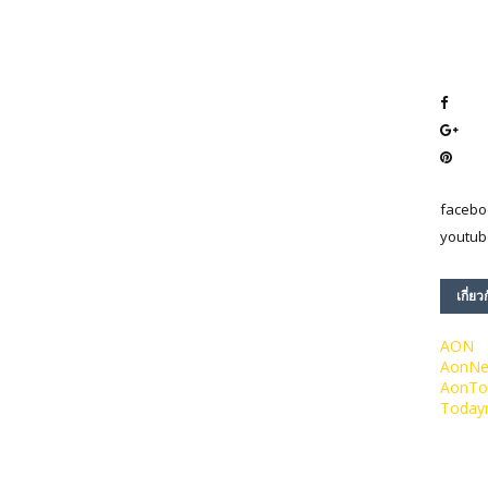
facebo
youtub
เกี่ยว
AON
AonN
AonTo
Today