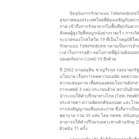
ปัจจุบันการรักษาแบบ Telemedicineไ
สุขภาพของประเทศไทยที่ต้องเผชิญกับสถา
ภาค เข้าถึงการรักษายากในพื้นที่ทุรกันดาร
สังคมผู้สูงวัยที่สมบูรณ์อย่างรวดเร็ว การเกิ
ระบาดของโรคโควิด 19 ที่เป็นโรคอุบัติให
รักษาแบบ Telemedicine กลายเป็นการอำ
เวลาในการรอคิว ลดโอกาสที่ผู้ป่วยต้อ
ปลอดภัยจาก Covid-19 อีกด้วย
ปี 2562 นายอนุทิน ชาญวีรกุล รองนายกร
นโยบาย เรื่องการลดความแออัด ลดความเหลื่
ความเสมอภาค เพื่อสนองต่อนโยบายดังกล่า
การแพทย์ 3 แห่ง ประกอบด้วย สถาบันผิวห
นำระบบให้คำปรึกษาทางไกล (Tele-Health
ประสาทตา ความผิดปกติของปอด และโรคผ
การส่งสัญญาณเสียงและภาพ ซึ่งถือว่าเป
พยาบาล รวม 35 แห่ง โดย กสทช. สนับสนุน
สามารถให้คำปรึกษาเฉพาะทางด้านจักษุ 29
ผิวหนัง 71 ครั้ง