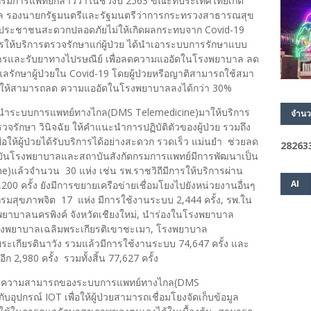
กรมการแพทย์กล่าวว่าในช่วงปี 2563 ขณะที่ประเทศไทยเกิด
ุล รองนายกรัฐมนตรีและรัฐมนตรีว่าการกระทรวงสาธารณสุข
ห้ประชาชนสะดวกปลอดภัยไม่ให้เกิดผลกระทบจาก Covid-19
ห้บริการตรวจรักษาแก่ผู้ป่วย ได้นำเอาระบบการรักษาแบบ
ริการและรับยาทางไปรษณีย์ เพื่อลดความแออัดในโรงพยาบาล ลด
แลรักษาผู้ป่วยใน Covid-19 โดยผู้ป่วยหรือญาติสามารถใช้สมา
ส่งผลให้สามารถลด ความแออัดในโรงพยาบาลลงได้กว่า 30%
้นำระบบการแพทย์ทางไกล(DMS Telemedicine)มาให้บริการ
จำนว
จรักษา วินิจฉัย ให้คำแนะนำการปฏิบัติตัวของผู้ป่วย รวมถึง
พื่อให้ผู้ป่วยได้รับบริการได้อย่างสะดวก รวดเร็ว แม่นยำ ช่วยลด
2
8
2
6
3
ัจจุบันโรงพยาบาลและสถาบันสังกัดกรมการแพทย์มีการพัฒนาเป็น
แล้วจำนวน 30 แห่ง เช่น รพ.ราชวิถีมีการให้บริการผ่าน
AI
00 ครั้ง ยังมีการขยายเครือข่ายเชื่อมโยงไปยังหน่วยงานอื่นๆ
รมสุขภาพจิต 17 แห่ง มีการใช้งานระบบ 2,444 ครั้ง, รพ.ใน
รงพยาบาลนครพิงค์ จังหวัดเชียงใหม่, นำร่องในโรงพยาบาล
่โรงพยาบาลเฉลิมพระเกียรติเขาชะเมา, โรงพยาบาล
ระเกียรตินาวัง รวมแล้วมีการใช้งานระบบ 74,647 ครั้ง และ
2,980 ครั้ง รวมทั้งสิ้น 77,627 ครั้ง
ยขีดความสามารถของระบบการแพทย์ทางไกล(DMS
ุปกรณ์ IOT เพื่อให้ผู้ป่วยสามารถเชื่อมโยงจัดเก็บข้อมูล