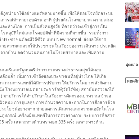
ด้ถูกนำมาใช้อย่างแพร่หลายมากขึ้น เพื่อให้ตอบโจทย์ต่อระบบ
นการณ์ท้าทายรอบด้าน อาทิ ผู้ป่วยล้นโรงพยาบาล ความเสมอ
และห่างไกล การเป็นสังคมสูงวัย ที่คาดว่าจะเข้าสู่การเป็น
ดโรคอุบัติใหม่และโรคอุบัติซ้ำที่มีความถี่มากขึ้น รวมทั้งการ
ม่ ประชาชนต้องมีวิถีชีวิต แบบ New normal ส่งผลให้การ
นวยความสะดวกให้ประชาชนในเรื่องของการเดินทาง ประหยัด
งออกจากบ้าน ลดจำนวนคนภายในโรงพยาบาลและเพิ่มความ
ฟุตบอล
ัฐมนตรีและรัฐมนตรีว่าการกระทรวงสาธารณสุขได้มอบ
อมล้ำ เพิ่มการเข้าถึงของประชาชนที่อยู่ห่างไกล ให้เกิด
ว กรมการแพทย์ได้มีการปรับการให้บริการโดย รพ.สังกัดกรม
นัง โรงพยาบาลเมตตาประชารักษ์(วัดไร่ขิง) สถาบันทรวงอกได้
) มาบริการให้คำปรึกษาในเรื่องการคัดกรองเบาหวานเข้าจอ
ิวหนัง การดูแลสุขภาพ อำนวยความสะดวกในการสื่อสารด้วย
็นประโยชน์อย่างมาก ช่วยลดการเดินทางและความแออัดในโรง
อุปกรณ์ เครื่องมือแพทย์ในการตรวจร่างกาย ระบบการสื่อสาร
5 ครั้ง เฉพาะทางด้านทรวงอก 335 ครั้ง เฉพาะทางด้าน