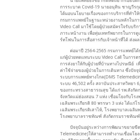
นายแพทย์ธงชัย กีรติหัตถยากรอธิบดี
การระบาด Covid-19 นายอนุทิน ชาญวีรก
ได้มอบนโยบายเรื่องของการบริการที่ทำใ
กรมการแพทย์ในฐานะหน่วยงานหลักในการใ
Video Call มาใช้โดยผู้ป่วยสมัครใจรับบ
ภาระหน้างาน เพื่อทุ่มเททรัพยากรในการดู
ร์ทโฟนในการสื่อสารกับเจ้าหน้าที่ได้ 
ต่อมาปี 2564-2565 กรมการแพทย์ได
แก่ผู้ป่วยทดแทนระบบ Video Call ในการตรว
การส่งยาให้กับผู้ป่วยที่บ้านทางไปรษณีย์ เ
ค่าใช้จ่ายของผู้ป่วยในการเดินทาง ซึ่งป
ระบบการแพทย์ทางไกล(DMS Telemedicine)
ระบบ 46,502 ครั้ง สถาบันประสาทวิทยา 6,2
ของกระทรวงสาธารณสุข ได้แก่ รพ.สังกัดก
จังหวัดแม่ฮ่องสอน 7 แห่ง เชื่อมโยงกับโ
เฉลิมพระเกียรติ 80 พรรษา 3 แห่ง ได้แก
เฉลิมพระเกียรติเสาไห้, โรงพยาบาลเฉลิมพ
โรงพยาบาลราชทัณฑ์ สังกัดกรมราชทัณฑ์อีก 
ปัจจุบันอยู่ระหว่างการพัฒนาขยา
Telemedicine)ให้สามารถทำงานเชื่อมโยงกับอ