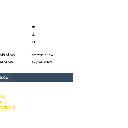
ok
Follow
twitter
Follow
e
Follow
skype
Follow
กับฉัน
ews
day
realnews