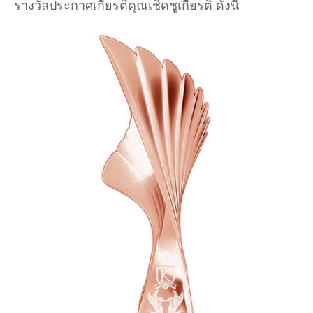
รางวัลประกาศเกียรติคุณเชิดชูเกียรติ ดังนี้