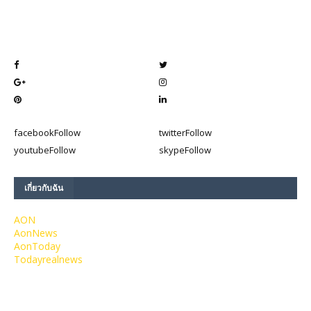
facebook
Follow
twitter
Follow
youtube
Follow
skype
Follow
เกี่ยวกับฉัน
AON
AonNews
AonToday
Todayrealnews