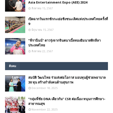
Asia Entertainment Expo (AEE) 2024
สิงหาคม 15, 2567
เปิดฉากวันแรกชักกะเย่อชิงชนะเลิศแห่งประเทศไทยครั้งที่
9
มิถุนายน 15, 2567
”พีรานีนน์“​ ดาวรุ่งจากจินตนาเบิ้ลทองยิมนาสติกลีลา
ประเทศไทย
สิงหาคม 22, 2567
สังคม
สมบัติ วัฒนไทย ร่วมส่งต่อโอกาส มอบทุนผู้ช่วยพยาบาล
30 ทุน สร้างกำลังคนด้านสุขภาพ
December 18, 2025
“กลุ่มพี่ชัย DNA เดียวกัน” CSR ต่อเนื่อง หนุนการศึกษา–
สาธารณสุข
November 22, 2025