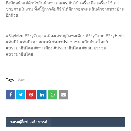
ถึงมีพ่อค้าแม่ค้านำสินค้าการเกษตร ต้นไม้ เครื่องมือ เครื่องใช้ มา
ขายภายในงาน ทั้งนี้ผู้การคัมภีร์ก็ได้มีการอุดหนุนสินค้าจากชาวบ้าน
อีกด้วย
#SkyMed #SkyCrop #เมืองเศรษฐกิจพอเพียง #SkyTime #SkyHerb
#คัมภีร์ #คัมภีรญาณนนท์ #สภาประชาชน #วัดป่าเลไลยก์
#ธรรมาธิปไตย #การเมือง #ประชาธิปไตย #คณะปวงชน
#ธรรมาธิปไตย
Tags:
สังคม
ชมรม​ผู้สื่อข่าวสร้างสรรค์​