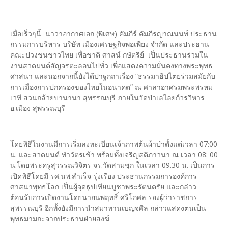
เมื่อเร็วๆนี้ นาวาอากาศเอก (พิเศษ) คัมภีร์ คัมภีรญาณนนท์ ประธาน
กรรมการบริหาร บริษัท เมืองเศรษฐกิจพอเพียง จำกัด และประธาน
คณะปวงชนชาวไทย เพื่อชาติ ศาสน์ กษัตริย์ เป็นประธานร่วมใน
งานสวดมนต์สัญจรตะลอนไปทั่ว เพื่อแสดงความมั่นคงทางพระพุทธ
ศาสนา และนอกจากนี้ยังได้ปาฐกถาเรื่อง “ธรรมาธิปไตยร่วมสมัยกับ
การเมืองการปกครองของไทยในอนาคต” ณ ศาลาอาศรมพระพรหม
เวที สวนกล้วยบานานา สุพรรณบุรี ภายในวัดป่าเลไลยก์วรวิหาร
อ.เมือง สุพรรณบุรี
โดยพิธีในงานมีการเริ่มลงทะเบียนเจ้าภาพต้นผ้าป่าตั้งแต่เวลา 07:00
น. และสวดมนต์ ทำวัตรเช้า พร้อมทั้งเจริญสติภาวนา ณ เวลา 08: 00
น.โดยพระครูสุวรรณวิจิตร จร.วัดสามชุก ในเวลา 09.30 น. เป็นการ
เปิดพิธีโดยมี รศ.นพ.สำเร็จ รุ่งเรือง ประธานกรรมการองค์การ
ศาสนาพุทธโลก เป็นผู้จุดธูปเทียนบูชาพระรัตนตรัย และกล่าว
ต้อนรับการเปิดงานโดยนายนพฤทธิ์ ศริโกศล รองผู้ว่าราชการ
สุพรรณบุรี อีกทั้งยังมีการนำสมาทานเบญจศีล กล่าวแสดงตนเป็น
พุทธมามกะจากประธานฝ่ายสงฆ์