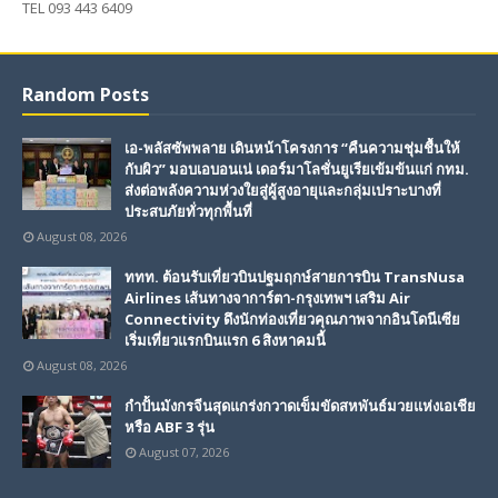
TEL 093 443 6409
Random Posts
เอ-พลัสซัพพลาย เดินหน้าโครงการ “คืนความชุ่มชื้นให้
กับผิว” มอบเอบอนเน่ เดอร์มาโลชั่นยูเรียเข้มข้นแก่ กทม.
ส่งต่อพลังความห่วงใยสู่ผู้สูงอายุและกลุ่มเปราะบางที่
ประสบภัยทั่วทุกพื้นที่
August 08, 2026
ททท. ต้อนรับเที่ยวบินปฐมฤกษ์สายการบิน TransNusa
Airlines เส้นทางจาการ์ตา-กรุงเทพฯ เสริม Air
Connectivity ดึงนักท่องเที่ยวคุณภาพจากอินโดนีเซีย
เริ่มเที่ยวแรกบินแรก 6 สิงหาคมนี้
August 08, 2026
กำปั้นมังกรจีนสุดแกร่งกวาดเข็มขัดสหพันธ์มวยแห่งเอเชีย
หรือ ABF 3 รุ่น
August 07, 2026