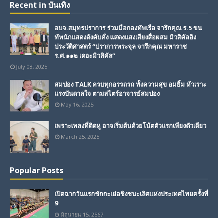
Recent in บันเทิง
อบจ.สมุทรปราการ ร่วมมือกองทัพเรือ จารึกคุณ ร.5 ขน
ทัพนักแสดงดังคับคั่ง แสดงแสงเสียงสื่อผสม มิวสิคัลอิง
ประวัติศาสตร์ “ปราการพระจุล จารึกคุณ มหาราช
ร.ศ.๑๑๒ เดอะมิวสิคัล”
July 08, 2025
สมปอง TALK ครบทุกอรรถรถ ทั้งความสุข อมยิ้ม หัวเราะ
แรงบันดาลใจ ตามสไตร์อาจารย์สมปอง
May 16, 2025
เพราะเพลงที่ติดหู อาจเริ่มต้นด้วยโน้ตตัวแรกเพียงตัวเดียว
March 25, 2025
Popular Posts
เปิดฉากวันแรกชักกะเย่อชิงชนะเลิศแห่งประเทศไทยครั้งที่
9
มิถุนายน 15, 2567