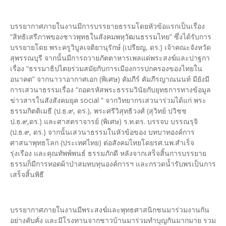
บรรยากาศภายในงานมีการบรรยายธรรมโดยหัวข้อแรกเป็นเรื่อง
“สิทธิเสรีภาพของชาวพุทธในสังคมพหุวัฒนธรรมไทย” ซึ่งได้รับการ
บรรยายโดย พระครูวิบูลเจติยานุรักษ์ (เปรียญ, ดร.) เจ้าคณะจังหวัด
สุพรรณบุรี จากนั้นมีการถวายภัตตาหารเพลแด่พระสงฆ์และปาฐกา
เรื่อง “ธรรมาธิปไตยร่วมสมัยกับการเมืองการปกครองของไทยใน
อนาคต” จากนาวาอากาศเอก (พิเศษ) คัมภีร์ คัมภีรญาณนนท์ มียังมี
การเสวนาธรรมเรื่อง “ถอดรหัสพระธรรมวินัยกับยุทธการทางข้อมูล
ข่าวสารในสังสังคมยุค social “ จากวิทยากรเสวนาร่วมได้แก่ พระ
ธรรมกิตติเมธี (ป.ธ.๙, ดร.), พระศรีวิสุทธิวงศ์ (สุวิทย์ ปวิชช
ป.ธ.๙,ดร.) และศาสตราจารย์ (พิเศษ) ร.ท.ดร. บรรจบ บรรณรุจิ
(ป.ธ.๙, ดร.) จากนั้นเสวนาธรรมในหัวข้อของ บทบาทองค์การ
ศาสนาพุทธโลก (ประเทศไทย) ต่อสังคมไทยโดยรศ.นพ.สำเร็จ
รุ่งเรือง และคุณทัพพ์พนธ์ ธรรมภักดี หลังจากเสร็จสิ้นการบรรยาย
ธรรมก็มีการทอดผ้าป่าสมทบทุนองค์การฯ และกรวดน้ำรับพรเป็นการ
เสร็จสิ้นพิธี
บรรยากาศภายในงานมีพระสงฆ์และพุทธศาสนิกชนมาร่วมงานกัน
อย่างคับคั่ง และมีโรงทานจากชาวบ้านมาร่วมทำบุญกันมากมาย รวม